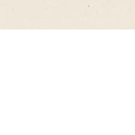
Schloss Gold
EXPORT BIER
Alk. 5,3% vol. - Stammwürze: 12,3%